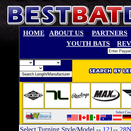
--
HOME
ABOUT US
PARTNERS
YOUTH BATS
REV
Select Cou
Select Turning Style/Model
--
121
--
28