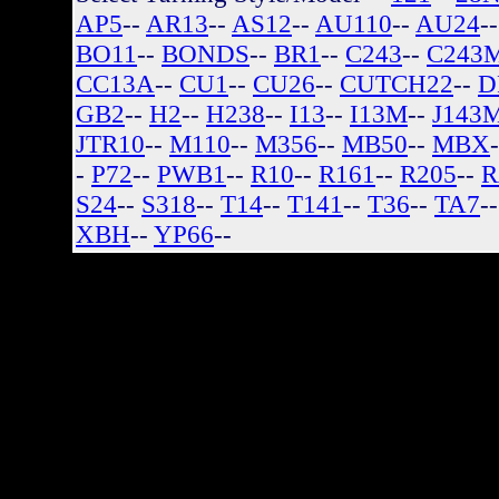
AP5
--
AR13
--
AS12
--
AU110
--
AU24
-
BO11
--
BONDS
--
BR1
--
C243
--
C243
CC13A
--
CU1
--
CU26
--
CUTCH22
--
D
GB2
--
H2
--
H238
--
I13
--
I13M
--
J143
JTR10
--
M110
--
M356
--
MB50
--
MBX
-
P72
--
PWB1
--
R10
--
R161
--
R205
--
R
S24
--
S318
--
T14
--
T141
--
T36
--
TA7
-
XBH
--
YP66
--