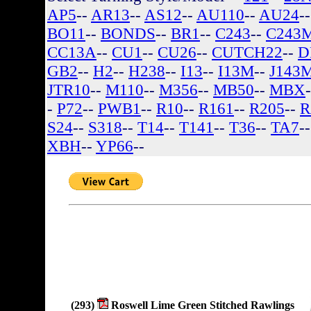
AP5
--
AR13
--
AS12
--
AU110
--
AU24
-
BO11
--
BONDS
--
BR1
--
C243
--
C243
CC13A
--
CU1
--
CU26
--
CUTCH22
--
D
GB2
--
H2
--
H238
--
I13
--
I13M
--
J143
JTR10
--
M110
--
M356
--
MB50
--
MBX
-
P72
--
PWB1
--
R10
--
R161
--
R205
--
R
S24
--
S318
--
T14
--
T141
--
T36
--
TA7
-
XBH
--
YP66
--
(293)
Roswell Lime Green Stitched Rawlings