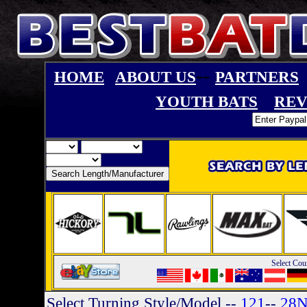
--
HOME
ABOUT US
PARTNERS
YOUTH BATS
REV
Select Cou
Select Turning Style/Model
--
121
--
28