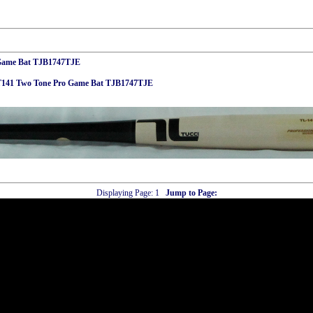
 Game Bat TJB1747TJE
T141 Two Tone Pro Game Bat TJB1747TJE
Displaying Page:
1
Jump to Page: