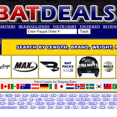
PARTNERS
MLB REGULATIONS
YOUTH CHART
YOUTH BATS
REVIEW
Select Country for Shipping Rates
31
--
491B
--
610
--
A10
--
AB16
--
AL26
--
AP5
--
AR13
--
AS12
--
AU110
--
AU24
--
AU302
--
A
71A
--
C271L
--
C353
--
C4
--
C4R
--
CC13A
--
CU1
--
CU26
--
CUTCH22
--
DP15
--
DW7
--
DW
A79
--
JB19
--
JC24
--
JM7
--
JTR10
--
M110
--
M356
--
MB50
--
MBX
--
MH23
--
ML1
--
MM2
wlings6ebony
--
RH7E
--
S24
--
S318
--
T14
--
T141
--
T36
--
TA7
--
TC10
--
TC9
--
TYS
--
U45
--