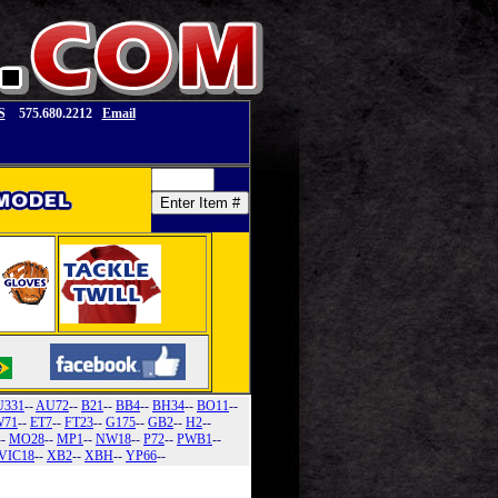
S
575.680.2212
Email
U331
--
AU72
--
B21
--
BB4
--
BH34
--
BO11
--
71
--
ET7
--
FT23
--
G175
--
GB2
--
H2
--
--
MO28
--
MP1
--
NW18
--
P72
--
PWB1
--
VIC18
--
XB2
--
XBH
--
YP66
--