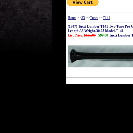
Home
>>
33
>>
Tucci
>>
T141
(1747) Tucci Lumber T141 Two Tone Pro
Length-33 Weight-30.25 Model-T141
List Price:
$135.00
$99.00
Tucci Lumber 