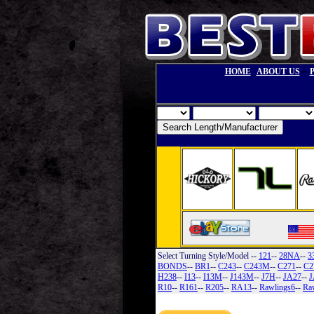
--
HOME
ABOUT US
Select Turning Style/Model
--
121
--
28NA
--
3
BONDS
--
BR1
--
C243
--
C243M
--
C271
--
C2
H238
--
I13
--
I13M
--
J143M
--
J7H
--
JA27
--
J
R10
--
R161
--
R205
--
RA13
--
Rawlings6
--
Ra