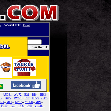
S
575.680.2212
Email
2
--
AU331
--
AU72
--
B21
--
BB4
--
BH34
-
15
--
DW7
--
DW71
--
ET7
--
FT23
--
G175
-
23
--
ML1
--
MM2
--
MO28
--
MP1
--
-
TC10
--
TC9
--
TYS
--
U45
--
VIC18
--