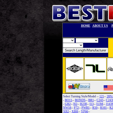
--
HOME
ABOUT US
Select Turning Style/Model
--
121
--
28N
-
BO11
--
BONDS
--
BR1
--
C243
--
C24
-
GB2
--
H2
--
H238
--
I13
--
I13M
--
J143
NW18
--
P72
--
PWB1
--
R10
--
R161
--
R2
XB2
--
XBH
--
YP66
--