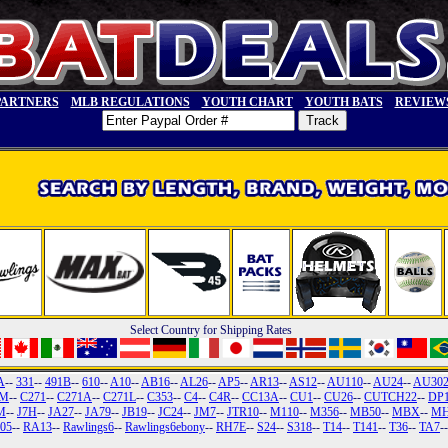
PARTNERS
MLB REGULATIONS
YOUTH CHART
YOUTH BATS
REVIEW
Select Country for Shipping Rates
A
--
331
--
491B
--
610
--
A10
--
AB16
--
AL26
--
AP5
--
AR13
--
AS12
--
AU110
--
AU24
--
AU30
3M
--
C271
--
C271A
--
C271L
--
C353
--
C4
--
C4R
--
CC13A
--
CU1
--
CU26
--
CUTCH22
--
DP
M
--
J7H
--
JA27
--
JA79
--
JB19
--
JC24
--
JM7
--
JTR10
--
M110
--
M356
--
MB50
--
MBX
--
MH
05
--
RA13
--
Rawlings6
--
Rawlings6ebony
--
RH7E
--
S24
--
S318
--
T14
--
T141
--
T36
--
TA7
-