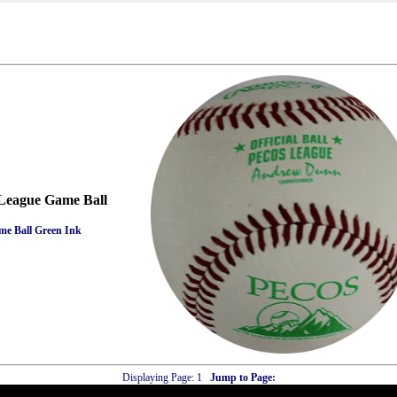
 League Game Ball
me Ball Green Ink
Displaying Page:
1
Jump to Page: