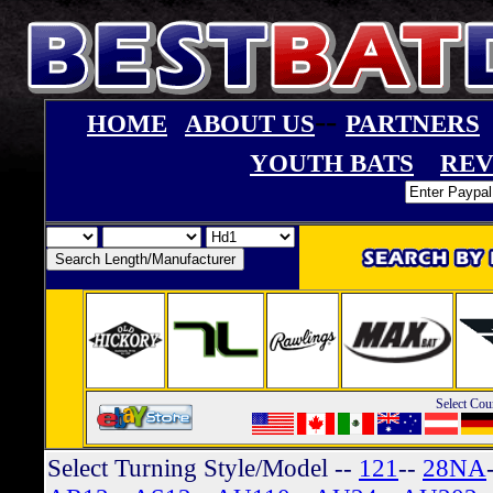
--
HOME
ABOUT US
PARTNERS
YOUTH BATS
REV
Select Cou
Select Turning Style/Model
--
121
--
28NA