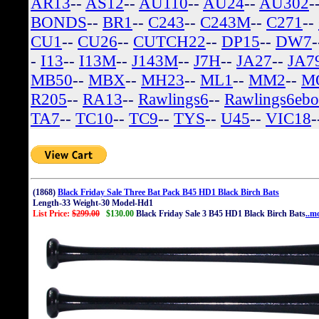
AR13
--
AS12
--
AU110
--
AU24
--
AU302
-
BONDS
--
BR1
--
C243
--
C243M
--
C271
--
CU1
--
CU26
--
CUTCH22
--
DP15
--
DW7
-
I13
--
I13M
--
J143M
--
J7H
--
JA27
--
JA7
MB50
--
MBX
--
MH23
--
ML1
--
MM2
--
M
R205
--
RA13
--
Rawlings6
--
Rawlings6eb
TA7
--
TC10
--
TC9
--
TYS
--
U45
--
VIC18
-
(1868)
Black Friday Sale Three Bat Pack B45 HD1 Black Birch Bats
Length-33 Weight-30 Model-Hd1
List Price:
$299.00
$130.00
Black Friday Sale 3 B45 HD1 Black Birch Bats
..m