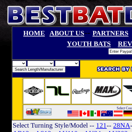
--
HOME
ABOUT US
PARTNERS
YOUTH BATS
REV
Select Cou
Select Turning Style/Model
--
121
--
28NA