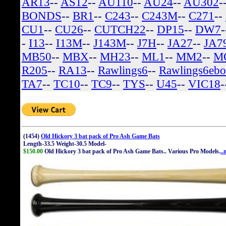
AR13
--
AS12
--
AU110
--
AU24
--
AU302
-
BONDS
--
BR1
--
C243
--
C243M
--
C271
--
CU1
--
CU26
--
CUTCH22
--
DP15
--
DW7
-
I13
--
I13M
--
J143M
--
J7H
--
JA27
--
JA7
MB50
--
MBX
--
MH23
--
ML1
--
MM2
--
M
R205
--
RA13
--
Rawlings6
--
Rawlings6eb
TA7
--
TC10
--
TC9
--
TYS
--
U45
--
VIC18
-
(1454)
Old Hickory 3 bat pack of Pro Ash Game Bats
Length-33.5 Weight-30.5 Model-
$150.00
Old Hickory 3 bat pack of Pro Ash Game Bats.. Various Pro Models.
..