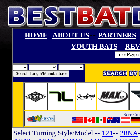
--
HOME
ABOUT US
PARTNERS
YOUTH BATS
REV
Select Cou
Select Turning Style/Model
--
121
--
28NA