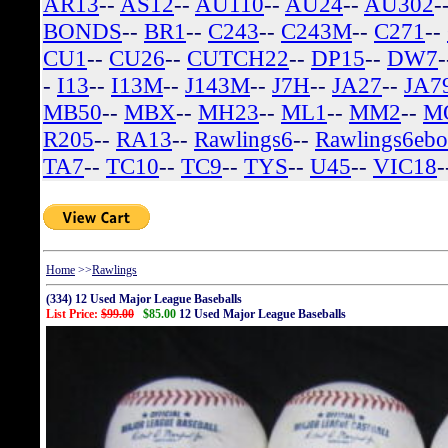
AR13
--
AS12
--
AU110
--
AU24
--
AU302
-
BONDS
--
BR1
--
C243
--
C243M
--
C271
--
CU1
--
CU26
--
CUTCH22
--
DP15
--
DW7
-
I13
--
I13M
--
J143M
--
J7H
--
JA27
--
JA7
MB50
--
MBX
--
MH23
--
ML1
--
MM2
--
M
R205
--
RA13
--
Rawlings6
--
Rawlings6eb
TA7
--
TC10
--
TC9
--
TYS
--
U45
--
VIC18
-
Home
>>
Rawlings
(334) 12 Used Major League Baseballs
List Price:
$99.00
$85.00
12 Used Major League Baseballs