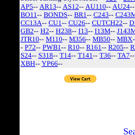
AP5
--
AR13
--
AS12
--
AU110
--
AU24
-
BO11
--
BONDS
--
BR1
--
C243
--
C243
CC13A
--
CU1
--
CU26
--
CUTCH22
--
D
GB2
--
H2
--
H238
--
I13
--
I13M
--
J143
JTR10
--
M110
--
M356
--
MB50
--
MBX
-
P72
--
PWB1
--
R10
--
R161
--
R205
--
R
S24
--
S318
--
T14
--
T141
--
T36
--
TA7
-
XBH
--
YP66
--
There are no listin
Se