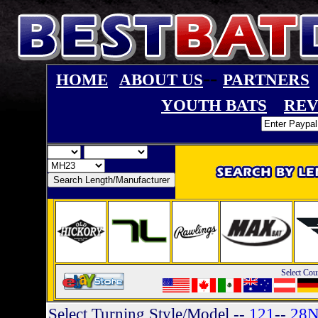
--
HOME
ABOUT US
PARTNERS
YOUTH BATS
REV
Select Cou
Select Turning Style/Model
--
121
--
28