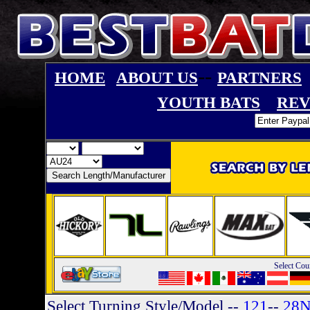
--
HOME
ABOUT US
PARTNERS
YOUTH BATS
REV
Select Cou
Select Turning Style/Model
--
121
--
28