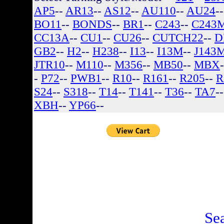
AP5
--
AR13
--
AS12
--
AU110
--
AU24
-
BO11
--
BONDS
--
BR1
--
C243
--
C243
CC13A
--
CU1
--
CU26
--
CUTCH22
--
D
GB2
--
H2
--
H238
--
I13
--
I13M
--
J143
JTR10
--
M110
--
M356
--
MB50
--
MBX
-
P72
--
PWB1
--
R10
--
R161
--
R205
--
R
S24
--
S318
--
T14
--
T141
--
T36
--
TA7
-
XBH
--
YP66
--
There are no listin
Se